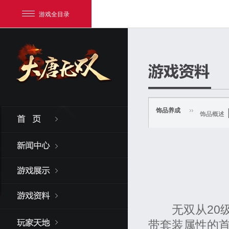
游戏全目录
饰品养成
饰品概述
网易游戏
游戏爱好者
我的足迹：
大唐无双
无双从20级
带套装属性的