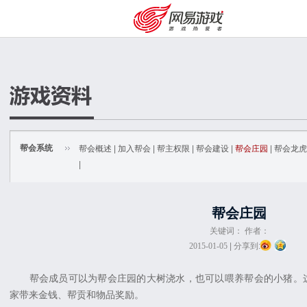
帮会系统
帮会概述
|
加入帮会
|
帮主权限
|
帮会建设
|
帮会庄园
|
帮会龙虎
|
帮会庄园
关键词： 作者：
2015-01-05
|
分享到:
购卡充值
客服中心
帮会成员可以为帮会庄园的大树浇水，也可以喂养帮会的小猪。这
家带来金钱、帮贡和物品奖励。