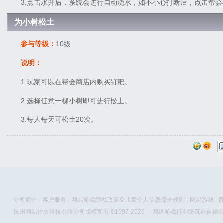
3.点击水井后，系统会进行自动浇水，如不小心打断后，点击帮会
为小树松土
参与等级：
10级
说明：
1.玩家可以在帮会商店内购买钉耙。
2.选择任意一棵小树即可进行松土。
3.每人每天可松土20次。
公司简介
-
客户服务
-
网易游戏隐私政策及儿童个人信息保护规则
-
网易游戏
-
杭州网易雷火科技有限公司版权所有 ©1997-2026
网络游戏行业防沉迷自律