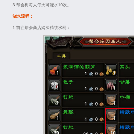
3.帮会树每人每天可浇水10次。
浇水流程：
1.前往帮会商店购买精致水桶：