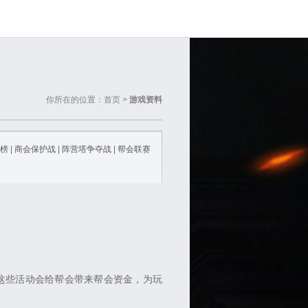
你所在的位置：首页 >
游戏资料
榜
|
商会保护战
|
阵营塔争夺战
|
帮会联赛
些活动会给帮会带来帮会资金，为玩