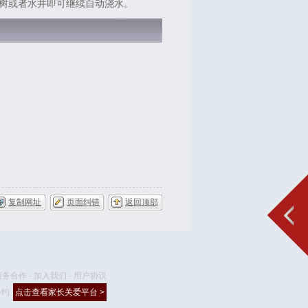
树或者水井即可继续自动浇水。
复制网址
页面纠错
返回顶部
商务合作
-
加入我们
-
用户协议
公约
点击查看家长关爱平台 >