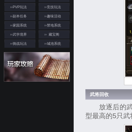
PVP玩法
竞技玩法
副本任务
趣味活动
家园系统
禁地系统
武学境界
藏宝阁
骑战玩法
城池系统
游戏资料
武将回收
放逐后的武将
型最高的5只武