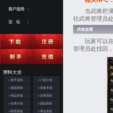
相关NPC
当武将栏满时
往武将管理员
武将放逐
玩家可以在武
管理员处找回
新手须知
门派介绍
基础系统
装备养成
饰品养成
武将系统
名将介绍
国战系统
阵营系统
帮会系统