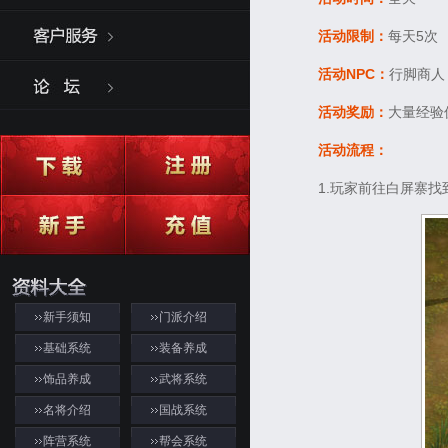
活动限制：
每天5次
活动NPC：
行脚商人 
活动奖励：
大量经验
活动流程：
1.玩家前往白屏寨找
新手须知
门派介绍
基础系统
装备养成
饰品养成
武将系统
名将介绍
国战系统
阵营系统
帮会系统