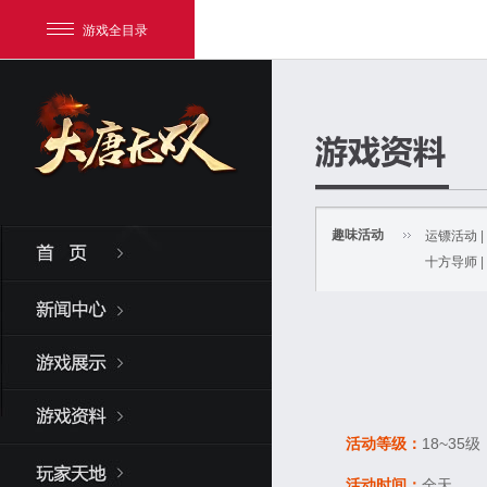
游戏全目录
趣味活动
运镖活动
|
十方导师
|
网易游戏
游戏爱好者
我的足迹：
大唐无双
活动等级：
18~35级
活动时间：
全天