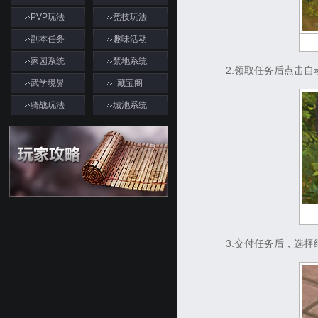
PVP玩法
竞技玩法
副本任务
趣味活动
家园系统
禁地系统
2.领取任务后点击自动
武学境界
藏宝阁
骑战玩法
城池系统
游戏资料
3.交付任务后，选择