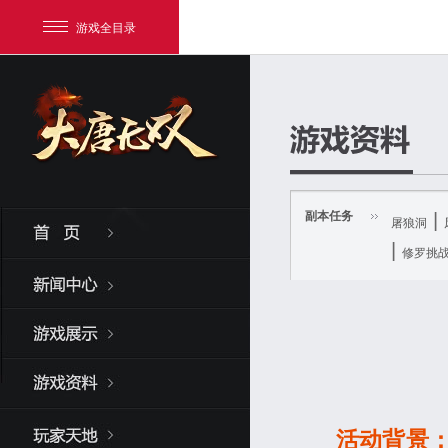
游戏全目录
副本任务
|
屠狼洞
|
修罗挑
网易游戏
游戏爱好者
我的足迹：
大唐无双
活动背景