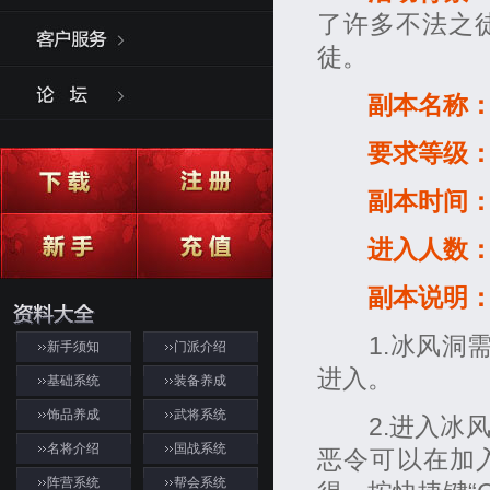
了许多不法之
徒。
副本名称
要求等级
副本时间
进入人数
副本说明
1.冰风洞需
新手须知
门派介绍
进入。
基础系统
装备养成
饰品养成
武将系统
2.进入冰风
名将介绍
国战系统
恶令可以在加
阵营系统
帮会系统