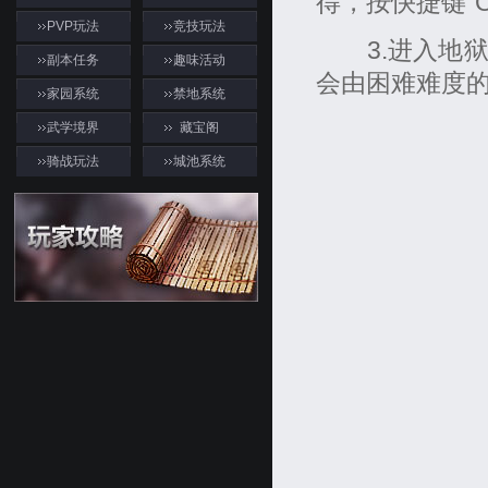
得，按快捷键“
PVP玩法
竞技玩法
3.进入地狱
副本任务
趣味活动
会由困难难度
家园系统
禁地系统
武学境界
藏宝阁
骑战玩法
城池系统
游戏资料