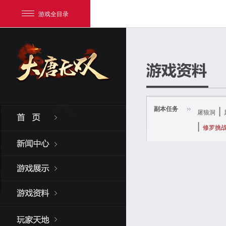
游戏全目录
副本任务
|
屠狼洞
|
修罗挑
网易游戏
游戏爱好者
我的足迹：
大唐无双