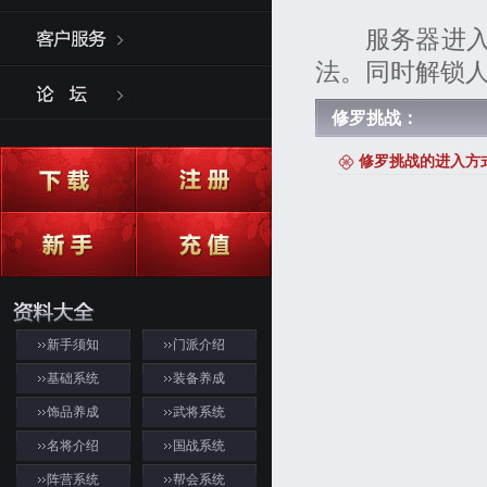
服务器进入诸
法。同时解锁人
修罗挑战：
修罗挑战的进入方
新手须知
门派介绍
基础系统
装备养成
饰品养成
武将系统
名将介绍
国战系统
阵营系统
帮会系统