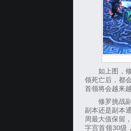
如上图，修罗
领死亡后，都
首领将会越来
修罗挑战副本
副本还是副本
周最大值保留
字宫首领30级