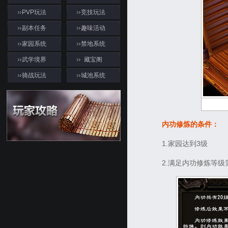
PVP玩法
竞技玩法
副本任务
趣味活动
家园系统
禁地系统
武学境界
藏宝阁
骑战玩法
城池系统
内功修炼的条件：
1.家园达到3级
游戏资料
2.满足内功修炼等级