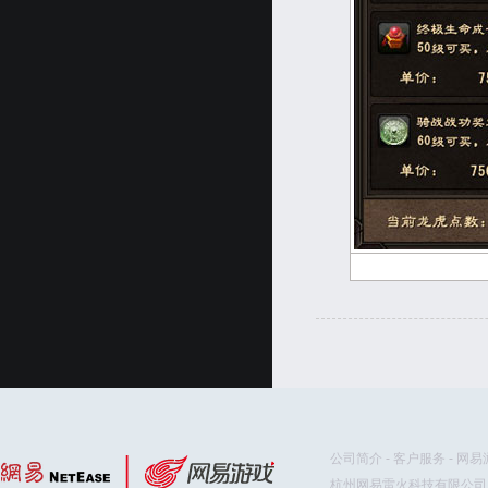
公司简介
-
客户服务
-
网易
杭州网易雷火科技有限公司版权