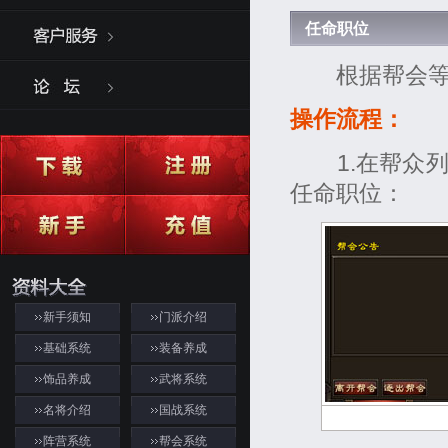
任命职位
根据帮会等级
操作流程：
1.在帮众列
任命职位：
新手须知
门派介绍
基础系统
装备养成
饰品养成
武将系统
名将介绍
国战系统
阵营系统
帮会系统