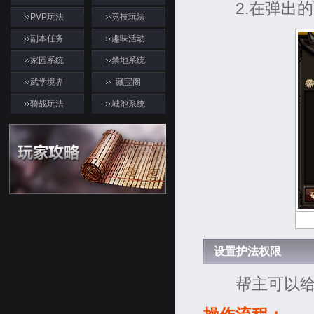
2.在弹出的
PVP玩法
竞技玩法
副本任务
趣味活动
家园系统
禁地系统
武学境界
藏宝阁
骑战玩法
城池系统
游戏资料
设置护法权限
帮主可以给左