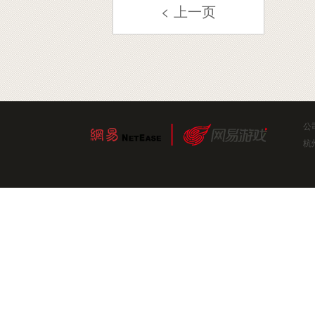
< 上一页
公
杭