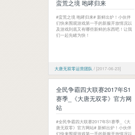
蛮荒之境 咆哮归来
#蛮荒之境 咆哮归来# 新鲜出炉！小伙伴
们快来围观游戏第一手的新服开放情况以
及游戏到底又有哪些新鲜的东西吧！让我
们一起先睹为快！
大唐无双零运营团队
/
[2017-06-23]
全民争霸四大联赛2017年S1
赛季_《大唐无双零》官方网
站
#全民争霸四大联赛2017年S1赛季_《大
唐无双零》官方网站# 新鲜出炉！小伙伴
们快来围观游戏第一手的新服开放情况以