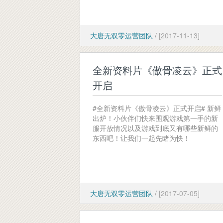
大唐无双零运营团队
/
[2017-11-13]
全新资料片《傲骨凌云》正式
开启
#全新资料片《傲骨凌云》正式开启# 新鲜
出炉！小伙伴们快来围观游戏第一手的新
服开放情况以及游戏到底又有哪些新鲜的
东西吧！让我们一起先睹为快！
大唐无双零运营团队
/
[2017-07-05]