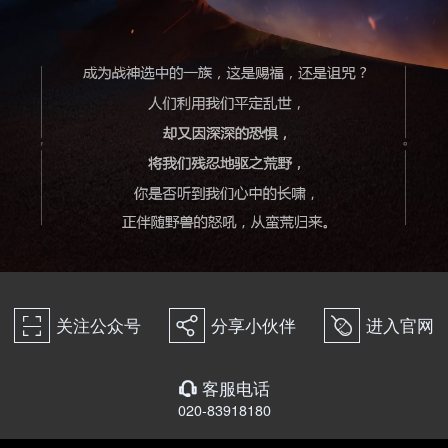
关注公众号
分享小伙伴
进入官网
򰀁
򰀂
򰀄
客服电话
򰀃
020-83918180