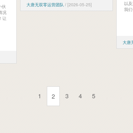
以及
大唐无双零运营团队
/
[2026-05-25]
小伙
我们
情况
！让
大唐
1
3
4
5
2