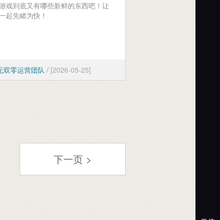
游戏到底又有哪些新鲜的东西吧！让
一起先睹为快！
无双零运营团队
/
[2026-05-25]
下一页 >