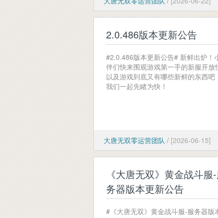
大唐无双零运营团队
/
[2026-06-22]
2.0.486版本更新公告
#2.0.486版本更新公告# 新鲜出炉！
伴们快来围观游戏第一手的新服开放
以及游戏到底又有哪些新鲜的东西吧
我们一起先睹为快！
大唐无双零运营团队
/
[2026-06-15]
《大唐无双》黄金战斗服-
务器版本更新公告
#《大唐无双》黄金战斗服-服务器版