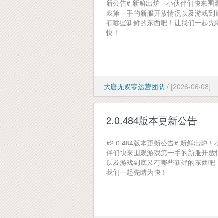
新公告# 新鲜出炉！小伙伴们快来围
戏第一手的新服开放情况以及游戏到
有哪些新鲜的东西吧！让我们一起先
快！
大唐无双零运营团队
/
[2026-06-08]
2.0.484版本更新公告
#2.0.484版本更新公告# 新鲜出炉！
伴们快来围观游戏第一手的新服开放
以及游戏到底又有哪些新鲜的东西吧
我们一起先睹为快！