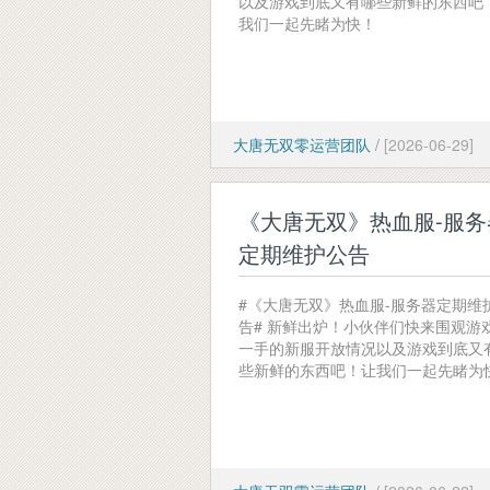
以及游戏到底又有哪些新鲜的东西吧
我们一起先睹为快！
大唐无双零运营团队
/
[2026-06-29]
《大唐无双》热血服-服务
定期维护公告
#《大唐无双》热血服-服务器定期维
告# 新鲜出炉！小伙伴们快来围观游
一手的新服开放情况以及游戏到底又
些新鲜的东西吧！让我们一起先睹为