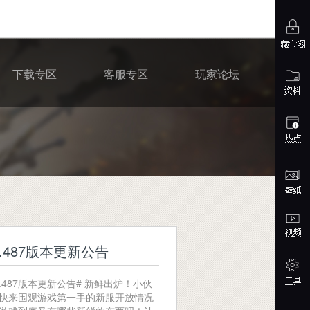
下载专区
客服专区
玩家论坛
0.487版本更新公告
.0.487版本更新公告# 新鲜出炉！小伙
快来围观游戏第一手的新服开放情况