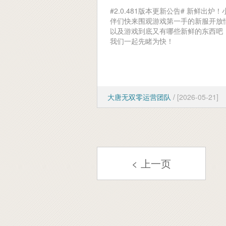
#2.0.481版本更新公告# 新鲜出炉！
伴们快来围观游戏第一手的新服开放
以及游戏到底又有哪些新鲜的东西吧
我们一起先睹为快！
大唐无双零运营团队
/
[2026-05-21]
< 上一页