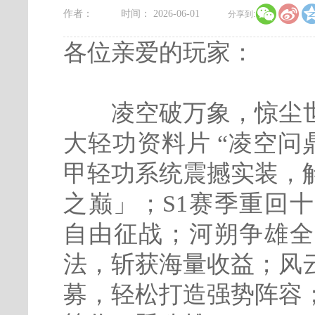


作者：
时间： 2026-06-01
分享到:
各位亲爱的玩家：
凌空破万象，惊尘世
大轻功资料片 “凌空问鼎
甲轻功系统震撼实装，
之巅」；S1赛季重回
自由征战；河朔争雄全
法，斩获海量收益；风
募，轻松打造强势阵容