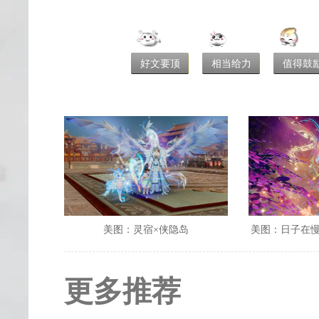
好文要顶
相当给力
值得鼓
美图：灵宿×侠隐岛
美图：日子在
更多推荐