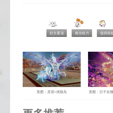
好文要顶
相当给力
值得鼓
美图：灵宿×侠隐岛
美图：日子在