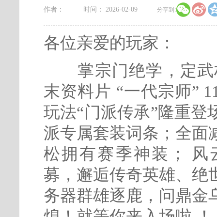


作者：
时间： 2026-02-09
分享到:
各位亲爱的玩家：
掌宗门绝学，定武林
末资料片 “一代宗师” 
玩法“门派传承”隆重
派专属套装词条；全面
松拥有赛季神装； 风
募，邂逅传奇英雄、绝
务器群雄逐鹿，问鼎金
熄！就等你来入场啦 ！