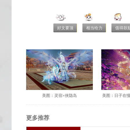
好文要顶
相当给力
值得鼓
美图：灵宿×侠隐岛
美图：日子在
更多推荐