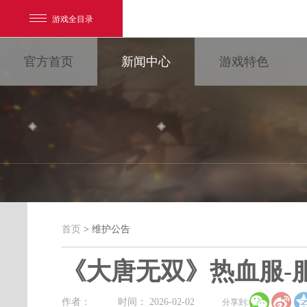
游戏全目录
官方首页
新闻中心
游戏特色
网易游戏
游戏爱好者
首页
> 维护公告
维护公告
我的足迹：
大唐无双
《大唐无双》热血服-


最新新闻
新闻消息
游戏公告
作者：
时间： 2026-02-02
分享到: