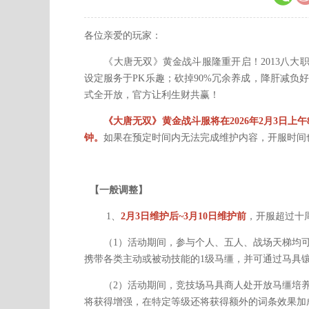
各位亲爱的玩家：
《大唐无双》黄金战斗服隆重开启！2013八大职
设定服务于PK乐趣；砍掉90%冗余养成，降肝减
式全开放，官方让利生财共赢！
《大唐无双》黄金战斗服将在2026年2月3日上午8:
钟。
如果在预定时间内无法完成维护内容，开服时间
【一般调整】
1、
2月3日维护后~3月10日维护前
，开服超过十
（1）活动期间，参与个人、五人、战场天梯均可
携带各类主动或被动技能的1级马缰，并可通过马具
（2）活动期间，竞技场马具商人处开放马缰培养
将获得增强，在特定等级还将获得额外的词条效果加