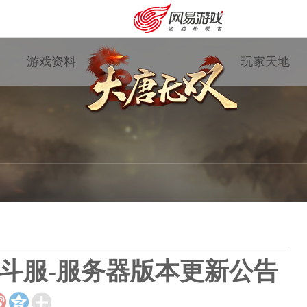
游戏资料
玩家天地
斗服-服务器版本更新公告
购卡充值
客服中心



游戏专题
国战资讯