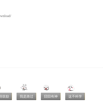
nload/
得鼓励
我是路过
囧囧有神
这不科学