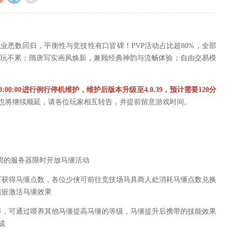
业悉数回归，平衡性与竞技性有口皆碑！PVP活动占比超80%，全部
负好玩不累；隋唐写实画风焕新，兼顾经典神韵与流畅体验；自由交易模
00:00进行例行停机维护，维护后版本升级至4.0.39，预计需要120分
也将继续顺延，请各位玩家相互转告，并提前留意游戏时间。
周的服务器限时开放马缰活动
获得马缰点数，各位少侠可前往竞技场马具商人处消耗马缰点数兑换
镶嵌激活马缰效果
，可通过喂养其他马缰提高马缰的等级，马缰提升后携带的技能效果
成