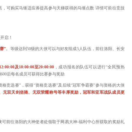
，可购买马缰适应券提高参与天梯获得的马缰点数 详情可前往竞技
器开启！
赛”
。等级达到50级的大侠可以与好友组成5人队伍，前往洛阳、长安
0:00及18:00:00至20:00:00
，成功报名的队伍可以进行“全民预热
600后每名成员可获得比赛参与奖励
资格竞选赛”，获得“资格竞选赛”及后续“冠军争霸赛”参与资格的大侠
石、无双天剑坐骑、无双荣耀称号等丰厚奖励，冠军和亚军战队成员更
可前往洛阳的大神使者处领取于网易大神-福利中心所获取的奖励礼