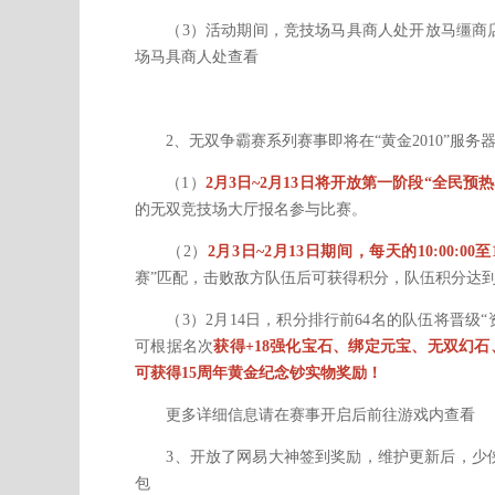
（3）活动期间，竞技场马具商人处开放马缰商店
场马具商人处查看
2、无双争霸赛系列赛事即将在“黄金2010”服务
（1）
2月3日~2月13日将开放第一阶段“全民预热
的无双竞技场大厅报名参与比赛。
（2）
2月3日~2月13日期间，每天的10:00:00至12:0
赛”匹配，击败敌方队伍后可获得积分，队伍积分达到
（3）2月14日，积分排行前64名的队伍将晋级“
可根据名次
获得+18强化宝石、绑定元宝、无双幻
可获得15周年黄金纪念钞实物奖励！
更多详细信息请在赛事开启后前往游戏内查看
3、开放了网易大神签到奖励，维护更新后，少侠
包