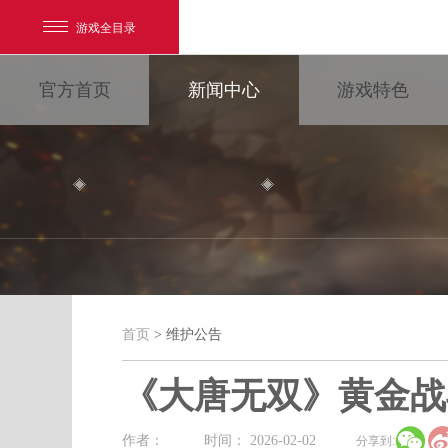
游戏全目录
官方首页
新闻中心
游戏特色
网易游戏
游戏爱好者
首页
> 维护公告
维护公告
我的足迹：
大唐无双
《大唐无双》黄金战

最新新闻
新闻消息
游戏公告
作者：
时间： 2026-02-02
分享到: