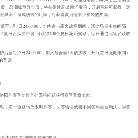
狐帝，怒潮狐帝阵亡后，将在附近刷出海洋宝箱，开启宝箱可获得一定
怒潮狐帝且造成伤害的玩家，可获得夏日清凉小福袋的奖励。
7月7日24:00:00，少侠参与霜火战场期间，活动场景中每间隔一
个“夏日西瓜掠夺者”可获得100个夏日花币奖励，每日通过此途径获取
至7月7日24:00:00，加入帮会满1天的少侠（开服首日无此限制）
的奖励。
加：
间，可在洛阳的赛季文娱官处回答问题获得赛季奖章奖励。
题活动，每一道题均为限时作答，回答错误或者不回答均会被淘汰，回答
任务中移除了“赛季竞猜券”奖励。