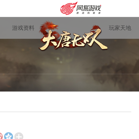
游戏资料
玩家天地
购卡充值
客服中心



游戏专题
国战资讯