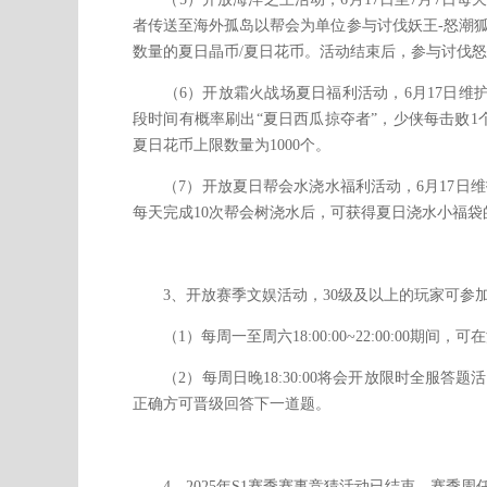
者传送至海外孤岛以帮会为单位参与讨伐妖王-怒潮
数量的夏日晶币/夏日花币。活动结束后，参与讨伐
（6）开放霜火战场夏日福利活动，6月17日维护后至
段时间有概率刷出“夏日西瓜掠夺者”，少侠每击败1
夏日花币上限数量为1000个。
（7）开放夏日帮会水浇水福利活动，6月17日维护后
每天完成10次帮会树浇水后，可获得夏日浇水小福袋
3、开放赛季文娱活动，30级及以上的玩家可参
（1）每周一至周六18:00:00~22:00:00期
（2）每周日晚18:30:00将会开放限时全服答
正确方可晋级回答下一道题。
4、2025年S1赛季赛事竞猜活动已结束，赛季周