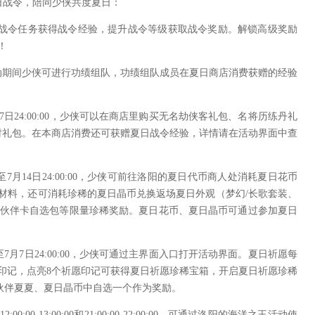
放夏日战令，陪同少侠共度夏日：
令任务获得战令经验，提升战令等级获取战令奖励。解锁高级奖励
！
间少侠可进行功绩组队，功绩组队成员在夏日商店消费获赠的经验
月7日24:00:00，少侠可以在商店里购买无名劫侠客礼包、名将历练丹礼
限时礼包。在本商店消费还可获赠夏日战令经验，详情请在活动界面中查
至7月14日24:00:00，少侠可前往洛阳的夏日代币商人处消耗夏日花币
材料，还可消耗珍稀的夏日晶币兑换返场夏日外观（梦幻/长歌套装、
超凡伙伴卡自选包等限量珍稀奖励。夏日花币、夏日晶币可通过参加夏日
至7月7日24:00:00，少侠可通过主界面入口打开活动界面。夏日祈愿每
印记，点亮8个祈愿印记可获得夏日祈愿珍稀宝箱，开启夏日祈愿珍稀
伙伴夏夏、夏日晶币中自选一个作为奖励。
0-13:00:00和21:00:00-22:00:00，可通过洛阳的海洋之王活动使