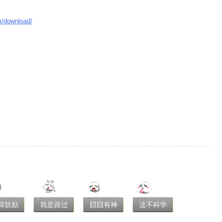
m/download/
得鼓励
我是路过
囧囧有神
这不科学