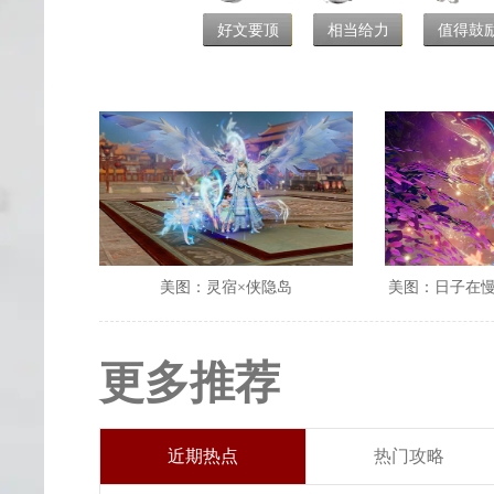
好文要顶
相当给力
值得鼓
美图：灵宿×侠隐岛
美图：日子在
更多推荐
近期热点
热门攻略