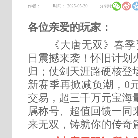


作者：
时间： 2025-05-30
分享到:
各位亲爱的玩家：
《大唐无双》春季资
日震撼来袭！怀旧计划
归；仗剑天涯路硬核登
新赛季再掀减负潮，0
交易，超三千万元宝海
属称号、超值回馈一同
来无双，铸就你的传奇