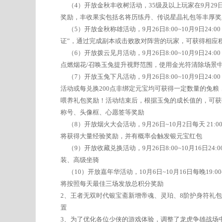
（4）开放金秋丰收树活动，35级及以上玩家在9月29
奖励，丰收果实包括名将历练丹、传说星晶礼包等丰厚奖
（5）开放金秋称雄活动，9月26日8:00~10月9日2
证”，通过完成副本或击败敌对阵营的玩家，可获得相应
（6）开放拨云见月活动，9月26日8:00~10月9日2
点燃烟花/召唤玉兔提升视野范围，使用金光符清除场景
（7）开放玉兔下凡活动，9月26日8:00~10月9日2
活动或每兑换200点非绑定元宝均可获得一定数量的兔
喂养礼包奖励！活动结束后，根据玉兔的成长值的，可获
称号、头像框、心愿签等奖励
（8）开放烟火大会活动，9月26日~10月2日每天 21
将获得大量经验奖励，并有概率会触发银元宝红包
（9）开放收藏兑换活动，9月26日8:00~10月16日
装、高级坐骑
（10）开放嘉年华活动，10月6日~10月16日每晚19:
将按照每天最佳三场发放总积分奖励
2、王者无双时代银宝斋新增帝魂、灵珀、8阶护身符礼
置
3、为了优化各位少侠的游戏体验，调整了龙虎争雄战场