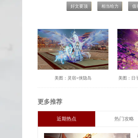
好文要顶
相当给力
值
美图：灵宿×侠隐岛
美图：日
更多推荐
近期热点
热门攻略