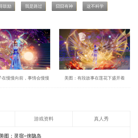
得鼓励
我是路过
囧囧有神
这不科学
子在慢慢向前，事情会慢慢
美图：有段故事在莲花下盛开着
变好
游戏资料
真人秀
美图：灵宿×侠隐岛