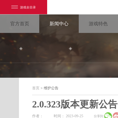
游戏全目录
官方首页
新闻中心
游戏特色
网易游戏
游戏爱好者
首页
> 维护公告
维护公告
我的足迹：
大唐无双
2.0.323版本更新公告

最新新闻
新闻消息
游戏公告
作者：
时间： 2023-09-25
分享到: