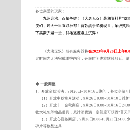
各位亲爱的玩家：
九州鼎沸、百帮争雄！《大唐无双》暑期资料片“虎啸
变幻，烽火千里直取神都！首款战争坐骑现世，顶级奖励
下英豪齐聚一堂，群雄逐鹿谁主沉浮！
《大唐无双》所有服务器将
在
2023年9月26日上午
定时间内无法完成维护内容，开服时间也将继续顺延。请
◆
一般调整
1、开放金秋活动，9月26日~10月16日期间，各位少
（1）开放中秋赏月活动，9月26日8:00~10月10日
（2）开放十一金秋商店，9月26日8:00~10月16日
收大礼包等物品道具，累计消费满一定额度可获得“普天
（3）开放心愿签商店，9月26日8:00-10月23日2
碎片等物品道具