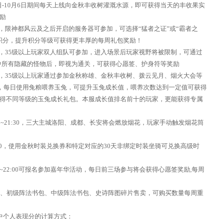
日-10月6日期间每天上线向金秋丰收树灌溉水源，即可获得当天的丰收果实
励
4:00，限神都风云及之后开启的服务器可参加，可选择“猛者之证”或“霸者之
积分，提升积分等级可获得更丰厚的每周礼包奖励！
4:00，35级以上玩家双人组队可参加，进入场景后玩家视野将被限制，可通过
中所有隐藏的怪物后，即视为通关，可获得心愿签、护身符等奖励
4:00，35级以上玩家通过参加金秋称雄、金秋丰收树、拨云见月、烟火大会等
粮，每日使用兔粮喂养玉兔，可提升玉兔成长值，喂养次数达到一定值可获得
得不同等级的玉兔成长礼包。本服成长值排名前十的玩家，更能获得专属
:00~21:30，三大主城洛阳、成都、长安将会燃放烟花，玩家手动触发烟花筒
24:00，使用金秋时装兑换券和特定对应的30天非绑定时装坐骑可兑换高级时
00~22:00可报名参加嘉年华活动，每日前三场参与将会获得心愿签奖励,每周
包、初级阵法书包、中级阵法书包、史诗阵图碎片售卖，可购买数量每周重
中个人表现分的计算方式：