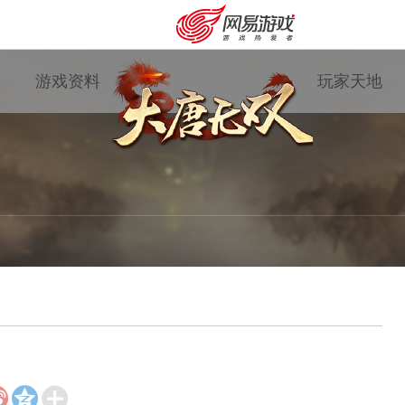
游戏资料
玩家天地
购卡充值
客服中心



游戏专题
国战资讯