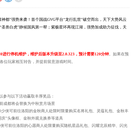
神都”强势来袭！首个国战GVG平台“龙行乱世”破空而出，天下大势风云
“圣兽白虎”静候国风第一帮；紫极星环再现江湖，强势加成助力征伐，天
8:00进行停机维护，维护后版本升级至
2.0.323
，预计需要120分钟
。如果在预
各位玩家相互转告，并提前留意游戏时间。
侠可以参与以下活动赢取丰厚奖品：
维护前成都将会替换为中秋赏月场景
24:00少侠可前往洛阳的金秋商人处限时限量购买名将礼包、灵蕴礼包、金秋丰
同庆”头像框、金秋外观兑换券等道具
4:00少侠可前往洛阳的心愿商人处限量购买随机星晶礼包、闪耀北辰精华、闪光