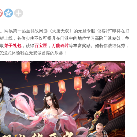



易第一热血群战网游《大唐无双》的元旦专服“侠客行”即将在12
抢鲜上线，
各位少侠不仅可提升在门派中的地位学习高阶门派秘笈，争
取
弟子礼包
，获得
百宝匣
，
万能碎片
等丰富奖励
。如若
你战绩优秀，
沉浸式体验我在无双做首席的乐趣！