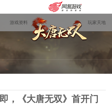
游戏资料
玩家天地
在即，《大唐无双》首开门
购卡充值
客服中心
游戏专题
国战资讯