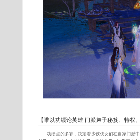
【唯以功绩论英雄 门派弟子秘笈、特权
功绩点的多寡，决定着少侠侠女们在自家门派中的