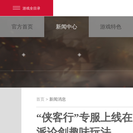
游戏全目录
官方首页
新闻中心
游戏特色
网易游戏
游戏爱好者
首页
> 新闻消息
新闻消息
我的足迹：
大唐无双
“侠客行”专服上线
派论剑趣味玩法
最新新闻
新闻消息
游戏公告