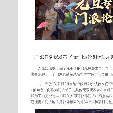
【门派任务我发布 全新门派论剑玩法乐
人在江湖飘，除了免不了的刀光剑影之外，平日里
出身跟脚，一个门派的赫赫威名和武学传承与每位门
元旦专服“侠客行”将在这个假日为少侠侠女们带来
C的角色，向作为门派弟子的其他无双玩家发布各种
派弟子们完成这些门派任务即可获得门派功绩点奖励
还能提升门派地位并获得相应的地位特权和福利礼包