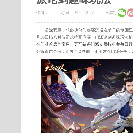

作者：
时间： 2022-12-27
分享到:
适逢双旦，想必少侠们都还沉浸在节日的氛围里。网
月30日腊八时节正式拉开序幕，门派论剑趣味玩法
夺门派首席的宝座；更可获得门派专属特权并每日领
夺得首席身份，还可向众多同门弟子发布门派任务，