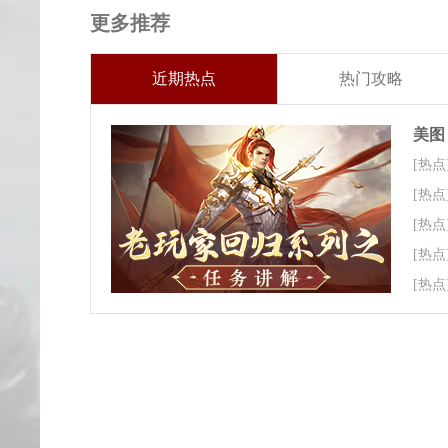
更多推荐
近期热点
热门攻略
美图
[热点
[热点
[热点
[热点
[热点