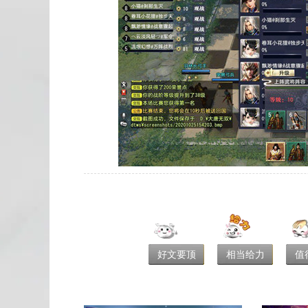
好文要顶
相当给力
值