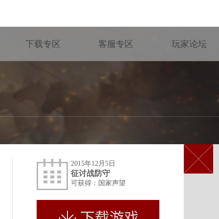
下载专区
客服专区
玩家论坛
2015年12月5日
征讨战防守
可获得：国家声望