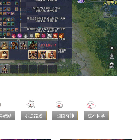
得鼓励
我是路过
囧囧有神
这不科学