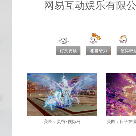
网易互动娱乐有限
好文要顶
相当给力
值得鼓
美图：灵宿×侠隐岛
美图：日子在