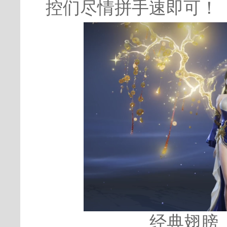
控们尽情拼手速即可！
经典翅膀