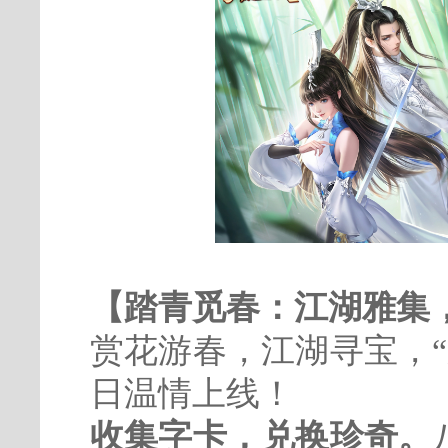
【踏青觅春：江湖雅集
赏花游春，江湖寻宝，
日温情上线！
收集字卡，兑换珍奇。