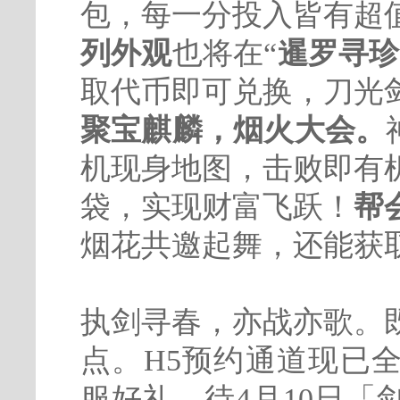
包，每一分投入皆有超
列外观
也将在“
暹罗寻珍
取代币即可兑换，刀光
聚宝麒麟，烟火大会。
机现身地图，击败即有
袋，实现财富飞跃！
帮
烟花共邀起舞，还能获
执剑寻春，亦战亦歌。
点。H5预约通道现已
服好礼，待4月10日