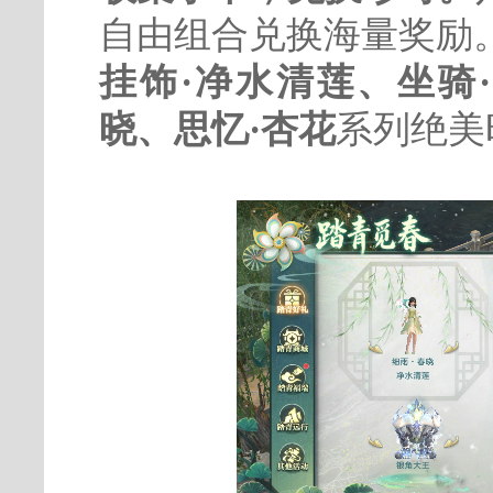
自由组合兑换海量奖励
挂饰·净水清莲、坐骑
晓、思忆·杏花
系列绝美