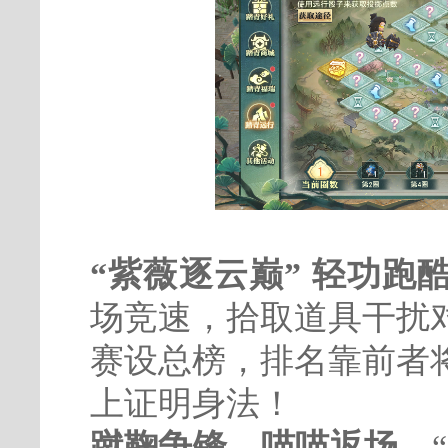
“紫薇逐云巅” 轻功跑
场竞速，拾取道具干扰
赛设总榜，排名靠前者
上证明身法！
蹴鞠争锋，喵喵返场。