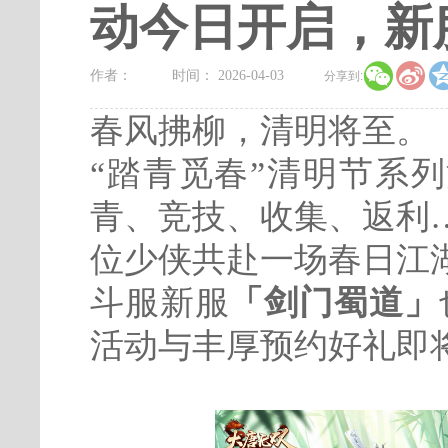
动今日开启，新服


作者：
时间： 2026-04-03
分享到:
春风拂柳，清明将至。
“踏青觅春”清明节系
青、竞技、收集、返利
位少侠共赴一场春日江
斗服新服
「剑门蜀道」
活动与丰厚预约好礼即