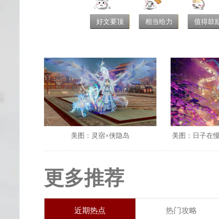
好文要顶
相当给力
值得鼓
美图：灵宿×侠隐岛
美图：日子在
更多推荐
近期热点
热门攻略