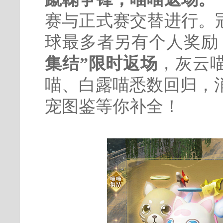
赛与正式赛交替进行。
球最多者另有个人奖励
集结”限时返场
，灰云
喵、白露喵悉数回归，
宠图鉴等你补全！