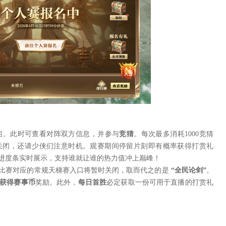
启。此时可查看对阵双方信息，并参与
竞猜
。每次最多消耗1000竞猜
关闭，还请少侠们注意时机。观赛期间停留片刻即有概率获得打赏礼
进度条实时展示，支持谁就让谁的热力值冲上巅峰！
比赛对应的常规天梯赛入口将暂时关闭，取而代之的是
“全民论剑”
。
获得赛事币
奖励。此外，
每日首胜
必定获取一份可用于直播的打赏礼