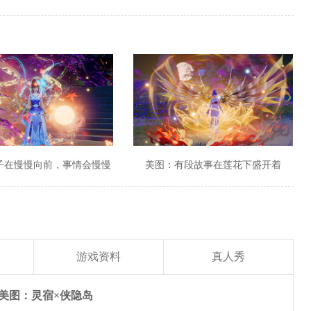
子在慢慢向前，事情会慢慢
美图：有段故事在莲花下盛开着
变好
游戏资料
真人秀
美图：灵宿×侠隐岛