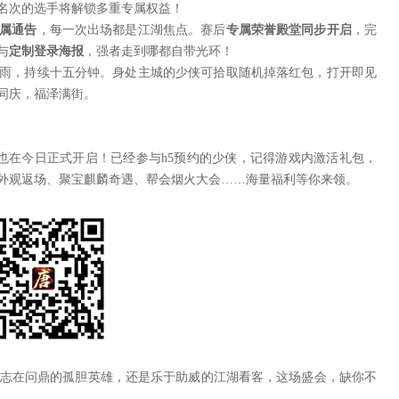
名次的选手将解锁多重专属权益！
属通告
，每一次出场都是江湖焦点。赛后
专属荣誉殿堂同步开启
，完
与
定制登录海报
，强者走到哪都自带光环！
雨，持续十五分钟。身处主城的少侠可拾取随机掉落红包，打开即见
同庆，福泽满街。
也在今日正式开启！已经参与h5预约的少侠，记得游戏内激活礼包，
外观返场、聚宝麒麟奇遇、帮会烟火大会……海量福利等你来领。
志在问鼎的孤胆英雄，还是乐于助威的江湖看客，这场盛会，缺你不