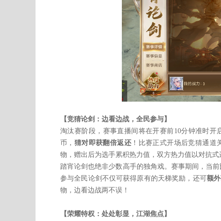
【竞猜论剑：边看边战，全民参与】
淘汰赛阶段，赛事直播间将在开赛前10分钟准时开
币，
猜对即获翻倍返还
！比赛正式开场后竞猜通道
物，赠出后为选手累积热力值，双方热力值以对抗式
踏宵论剑也绝非少数高手的独角戏。赛事期间，当前
参与全民论剑不仅可获得原有的天梯奖励，还可
额外
物，边看边战两不误！
【荣耀特权：处处彰显，江湖焦点】