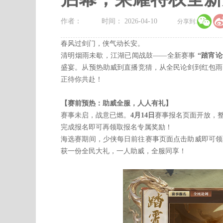

作者：
时间： 2026-04-10
分享到:
春风过剑门，侠气动长安。
清明烟雨未歇，江湖已闻战鼓——全新赛事
“踏宵论
盛宴。从预热助威到直播竞猜，从全民论剑到红包雨
正待你共赴！
【赛前预热：助威全服，人人有礼】
赛事未启，战意已燃。
4月14日
赛事报名页面开放，
完成报名即可再领取报名专属奖励！
海选赛期间，少侠每日前往赛事页面点击助威即可领
获一份全民大礼，一人助威，全服同享！