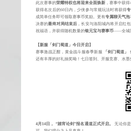
此次赛事的
荣耀特权也将迎来全面焕新
，赛事中获得
获得名次后的60日内，少侠参与常规玩法时将获得
专
成简单任务即可领取赛事币奖励。更有
专属聊天气泡
决赛的
最终对局结束后
，长安与洛阳城内将开启红包
祝福语，并获得随机数量的
银元宝与赛事币
——全城
【新服「剑门蜀道」今日开启】
赛事激战正酣，黄金战斗服春季新服
「剑门蜀道」
还有丰厚的好礼抽奖呦！七日签
到、开服竞赛、水墨
4月14日， “踏宵论剑”报名通道正式开启。
无论你是
可。我们擂台之上见真章！