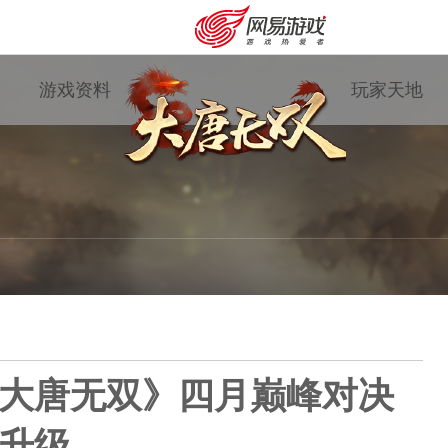
游戏资料
玩家天地
大唐无双》四月巅峰对决
购卡充值
客服中心
升级
游戏专题
国战资讯