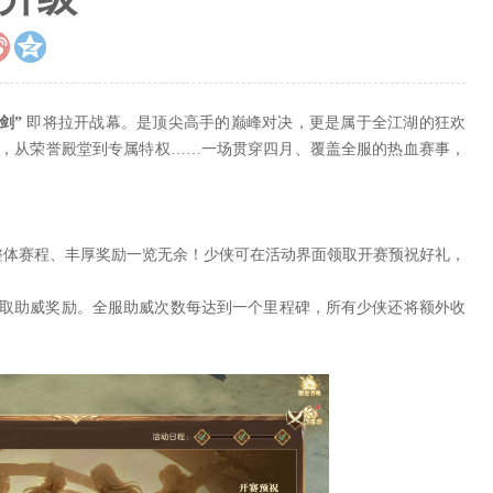


剑”
即将拉开战幕。是顶尖高手的巅峰对决，更是属于全江湖的狂欢
，从荣誉殿堂到专属特权……一场贯穿四月、覆盖全服的热血赛事，
整体赛程、丰厚奖励一览无余！少侠可在活动界面领取开赛预祝好礼，
取助威奖励。全服助威次数每达到一个里程碑，所有少侠还将额外收