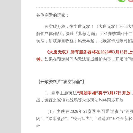
各位亲爱的玩家：
凌空破万象，惊尘世无双！《大唐无双》2026大轻功
解锁立体作战，决胜「紫薇之巅」；S1赛季重回十
玩法，斩获海量收益；风云再起，北辰宫卡池限时招
《大唐无双》所有服务器将在2026年3月13日上午
钟。
如果在预定时间内无法完成维护内容，开服时间
【开放资料片“凌空问鼎”】
1、赛季主题玩法
“河朔争雄”将于3月17日开放
战，紫薇之巅轻功战场等众多玩法均将同步开放
（1）少侠在2026年S1赛季中可通过参与“河
闪”、“踏水凝步”、“凌云卸力”、“逍遥游”五个
环