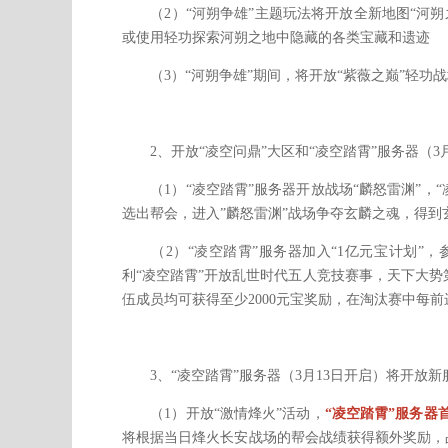
（2）“河朔争雄”主题玩法将开放全新地图“河朔之
或使用轻功探索河朔之地中隐藏的各类宝藏和遗迹
（3）“河朔争雄”期间，将开放“紫薇之巅”轻功
2、开放“凌空问鼎”大区和“凌空踏霄”服务器（3月
（1）“凌空踏霄”服务器开放战场“麟怒雷渊”，
选出帮会，进入”麟怒雷渊”战场争夺玄麟之魂，得
（2）“凌空踏霄”服务器加入“1亿元宝计划”，
利“凌空踏霄”开放乱世时代五人竞技赛事，天下大势
伍成员均可获得至少2000元宝奖励，在淘汰赛中每
3、“凌空踏霄”服务器（3月13日开启）将开放新
（1）开放“激情烽火”活动，
“凌空踏霄”服务器首次
将根据当日烽火长安战场的帮会战绩获得额外奖励，