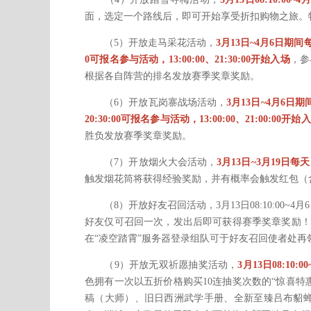
面，选定一个路线后，即可开始享受折扣购物之旅。
（5）开放走马采花活动，
3月13日~4月6日期间
0可报名参与活动，13:00:00、21:30:00开始入场
，参
根据各自阵营的排名发放赛季奖章奖励。
（6）开放瓦岗寨战场活动，
3月13日~4月6日
20:30:00可报名参与活动，13:00:00、21:00:00开始
胜负发放赛季奖章奖励。
（7）开放烟火大会活动，
3月13日~3月19日每天 19
触发烟花筒将获得经验奖励，并有概率会触发红包（
（8）开放好友召回活动，3月13日08:10:00~4月
好友仅可召回一次，发出后即可获得赛季奖章奖励！
在“凌空踏霄”服务器登录组队可于好友召回使者处再
（9）开放无双祈愿抽奖活动，
3月13日08:10:00
色拥有一次以五折价格购买10连抽奖次数的“惊喜
稿（大师）、旧日西洲武学手册、全新至臻吕布貂蝉