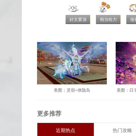
好文要顶
相当给力
值
美图：灵宿×侠隐岛
美图：日
更多推荐
近期热点
热门攻略