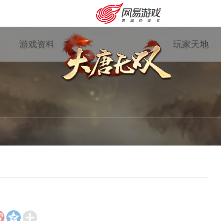
游戏资料
玩家天地
购卡充值
客服中心



游戏专题
国战资讯