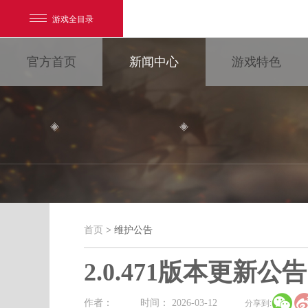
游戏全目录
官方首页
新闻中心
游戏特色
网易游戏
游戏爱好者
首页
> 维护公告
维护公告
我的足迹：
大唐无双
2.0.471版本更新公告

最新新闻
新闻消息
游戏公告
作者：
时间： 2026-03-12
分享到: