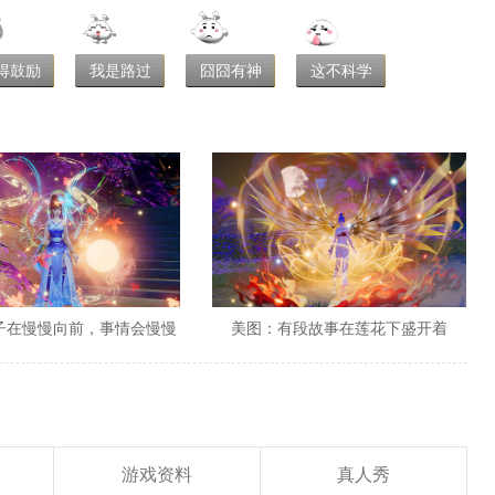
得鼓励
我是路过
囧囧有神
这不科学
子在慢慢向前，事情会慢慢
美图：有段故事在莲花下盛开着
变好
游戏资料
真人秀