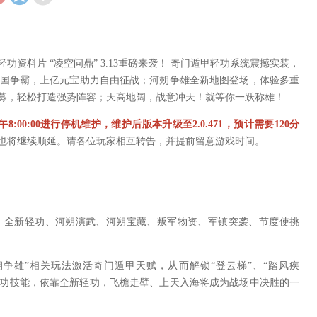
资料片 “凌空问鼎” 3.13重磅来袭！ 奇门遁甲轻功系统震撼实装，
二国争霸，上亿元宝助力自由征战；河朔争雄全新地图登场，体验多重
募，轻松打造强势阵容；天高地阔，战意冲天！就等你一跃称雄！
8:00:00进行停机维护，维护后版本升级至2.0.471，预计需要120分
也将继续顺延。请各位玩家相互转告，并提前留意游戏时间。
，全新轻功、河朔演武、河朔宝藏、叛军物资、军镇突袭、节度使挑
朔争雄”相关玩法激活奇门遁甲天赋，从而解锁“登云梯”、“踏风疾
全新轻功技能，依靠全新轻功，飞檐走壁、上天入海将成为战场中决胜的一