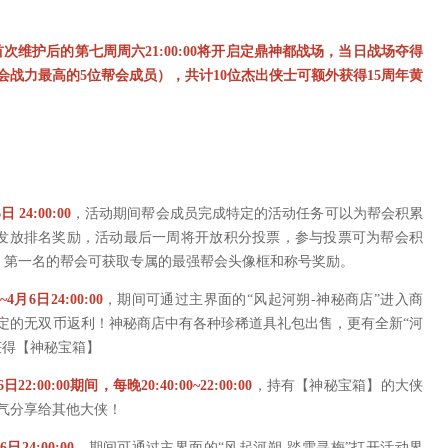
首次维护后的第七周周六21:00:00将开启定鼎神都战场，当日战场夺得
战力最高的5位帮会成员），共计10位杰出侠士可额外获得15周年黄
日 24:00:00
，活动期间帮会成员完成特定的活动任务可以为帮会积累
排名并发放排名奖励，活动最后一周将开放积分投票，参与投票可为帮会积
终排名，第一名的帮会可获取专属的最强帮会头像框和称号奖励。
~4月6日24:00:00
，期间可通过主界面的“风起河朔-神秘商店”进入商
定的无双币返利！神秘商店中有各种珍稀道具礼包出售，更有全新“河
获得【神秘宝箱】
6日22:00:00期间，每晚20:40:00~22:00:00
，持有【神秘宝箱】的大侠
气分享给其他大侠！
6日24:00:00
，期间可通过主界面的“风起河朔-踏雪寻梅”打开活动界