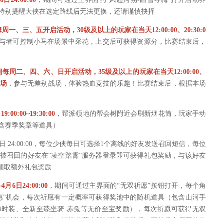
特别提醒大侠在选定路线后无法更换，还请谨慎抉择
每周一、三、五开启活动，30级及以上的玩家在当天12:00:00、20:30:0
与者可控制小马在场景中采花，上交后可获得资源分，比赛结束后，
期间每周二、四、六、日开启活动，35级及以上的玩家在当天12:00:00、
入场
，参与无差别战场，体验热血竞技的乐趣！比赛结束后，根据本场
:00:00~19:30:00
，帮派领地的帮会树附近会刷新烟花筒，玩家手动
含赛季奖章等道具）
6日 24:00:00，每位少侠每日可选择1个离线的好友发送召回短信，每位
被召回的好友在“凌空踏霄”服务器登录即可获得礼包奖励，与该好友
领取额外礼包奖励
~4月6日24:00:00
，期间可通过主界面的“无双祈愿”按钮打开，每个角
特惠”机会，每次祈愿有一定概率可获得奖池中的随机道具（包含山河手
时装、全新至臻坐骑·赤兔等无价至宝奖励），每次祈愿可获得无双