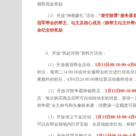
领取现金奖励
（2）开放“神都豪礼”活动，
“凌空踏霄”服务器
冠军帮会的帮主、坛主及核心成员（除帮主坛主外帮会
金纪念钞奖励
4、开放“风起河朔”资料片活动：
（1）开放最强帮会活动，
3月13日08:10:00~4月6
积分，每周二14:00:00会对全服帮会积分进行
累额外的积分，4月6日24:00:00将结算活动最
（2）开放河朔争霸神秘商店，
3月13日08:10:00
店，每次购买商品后即可自动转动玄机转盘，获得一
朔争霸”永久称号和头像框来袭，消费满一定额度可
（3）开放侠义千金活动，
3月13日08:10:00~4月
可以在帮会领地内打开宝箱，在原地散发红包，将财
（4）开放踏雪寻梅活动，
3月13日08:10:00~4月