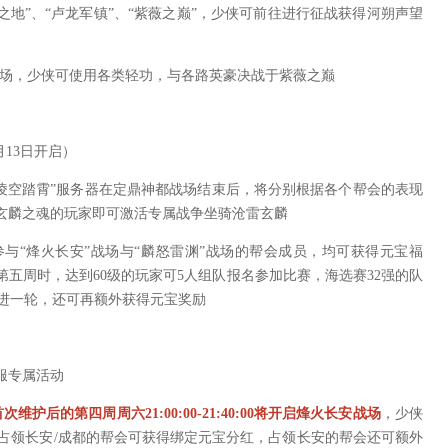
地”、“卢龙军镇”、“紫薇之巅”，少侠可前往进行征战获得河朔声望
战场，少侠可使用各类轻功，与各路英豪决战于紫薇之巅
13日开启）
“凌空踏霄”服务器在定鼎神都战场结束后，将分别根据各个帮会的表现
到玄麟之魂的玩家即可激活专属战争坐骑沧雷玄麟
参与“烽火长安”战场与“麟怒雷渊”战场的帮会成员，均可获得元宝福
第五周时，达到60级的玩家可5人组队报名参加比赛，海选赛32强的队
前进一轮，还可再额外获得元宝奖励
服专属活动
维护后的第四周周六21:00:00-21:40:00将开启烽火长安战场
，少侠
占领长安/成都的帮会可获得绑定元宝分红，占领长安的帮会还可额外