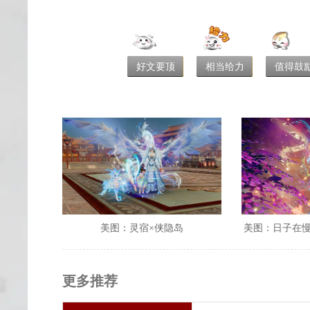
好文要顶
相当给力
值得鼓
美图：灵宿×侠隐岛
美图：日子在
更多推荐