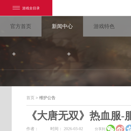
游戏全目录
官方首页
新闻中心
游戏特色
网易游戏
游戏爱好者
首页
> 维护公告
维护公告
我的足迹：
大唐无双
《大唐无双》热血服-


最新新闻
新闻消息
游戏公告
作者：
时间： 2026-03-02
分享到: