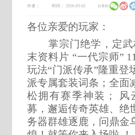


作者：
时间： 2026-03-02
分享到:
各位亲爱的玩家：
掌宗门绝学，定武林
末资料片 “一代宗师” 
玩法“门派传承”隆重
派专属套装词条；全面
松拥有赛季神装； 风
募，邂逅传奇英雄、绝
务器群雄逐鹿，问鼎金
熄！就等你来入场啦