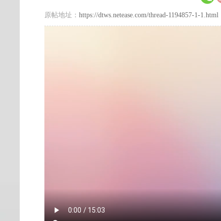
原帖地址：
https://dtws.netease.com/thread-1194857-1-1.html