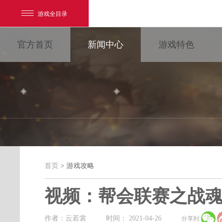
游戏全目录
官方首页
新闻中心
游戏特色
网易游戏
游戏爱好者
首页
> 游戏攻略
游戏攻略
我的足迹：
大唐无双
视频：帮会联赛之战

最新新闻
新闻消息
游戏公告
作者：云若裳
时间： 2021-04-26
分享到: