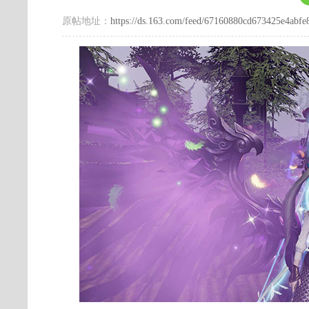
原帖地址：
https://ds.163.com/feed/67160880cd673425e4abfe8