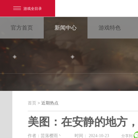
游戏全目录
官方首页
新闻中心
游戏特色
网易游戏
游戏爱好者
首页
> 近期热点
近期热点
我的足迹：
大唐无双
美图：在安静的地方
最新新闻
新闻消息
游戏公告
作者：芸落樱雨丶
时间： 2024-10-23
分享到: