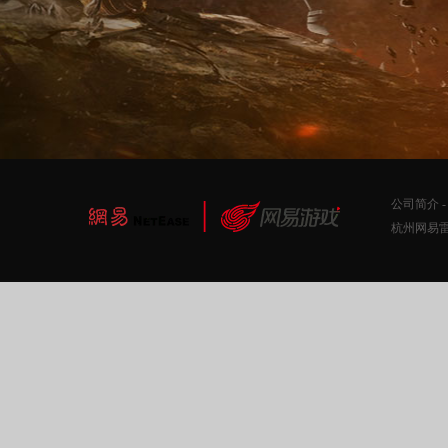
公司简介





官网
|
注册
|
下载
分享到:
杭州网易雷